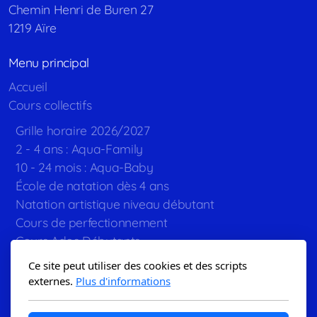
Chemin Henri de Buren 27
1219 Aïre
Menu principal
Accueil
Cours collectifs
Grille horaire 2026/2027
2 - 4 ans : Aqua-Family
10 - 24 mois : Aqua-Baby
École de natation dès 4 ans
Natation artistique niveau débutant
Cours de perfectionnement
Cours Ados Débutants
Cours Ados loisirs
Ce site peut utiliser des cookies et des scripts
Aquagym et Aquajogging
externes.
Plus d'informations
Cours adultes