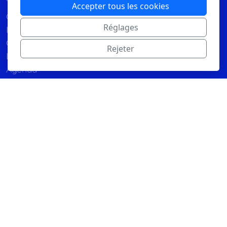
Truites arc en ciel
Accepter tous les cookies
Cours privés
Réglages
Inscriptions
Conditions générales
Rejeter
Les Moniteur-ice-s
Agenda
Tarifs annuels
Jeunes sauveteurs
Pool Party
Comité
Statuts
Procès verbaux des assemblées générale
Contactez-nous
Copyright, tous droits réservés
Design du site par Lucy Emmy Jan, août 2024