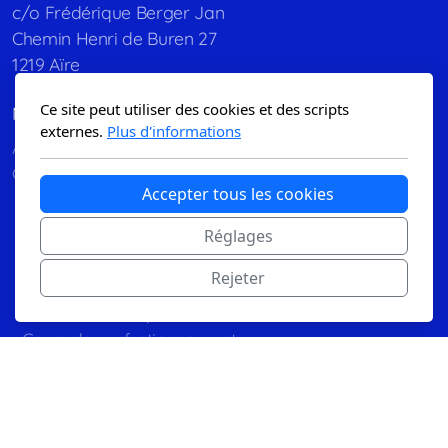
c/o Frédérique Berger Jan
Chemin Henri de Buren 27
1219 Aïre
Ce site peut utiliser des cookies et des scripts
Menu principal
externes.
Plus d'informations
Accueil
Cours collectifs
Accepter tous les cookies
Grille horaire 2026/2027
2 - 4 ans : Aqua-Family
Réglages
10 - 24 mois : Aqua-Baby
Rejeter
École de natation dès 4 ans
Natation artistique niveau débutant
Cours de perfectionnement
Cours Ados Débutants
Cours Ados loisirs
Aquagym et Aquajogging
Cours adultes